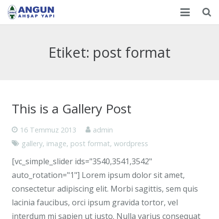
Anasayfa
Etiket:
post format
Hakkımızda
Ürünlerimiz
İşyeri Resimleri
This is a Gallery Post
E-Katalog
16 Temmuz 2013
admin
gallery
,
image
,
post format
,
wordpress
İletişim
[vc_simple_slider ids="3540,3541,3542"
auto_rotation="1"] Lorem ipsum dolor sit amet,
consectetur adipiscing elit. Morbi sagittis, sem quis
lacinia faucibus, orci ipsum gravida tortor, vel
interdum mi sapien ut justo. Nulla varius consequat